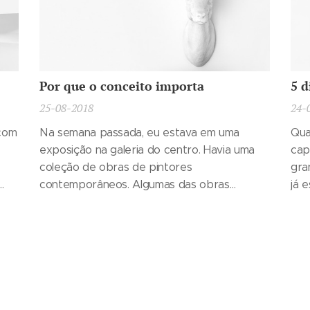
Por que o conceito importa
5 d
25-08-2018
24-
com
Na semana passada, eu estava em uma
Qua
exposição na galeria do centro. Havia uma
cap
coleção de obras de pintores
gra
contemporâneos. Algumas das obras
já 
parecia realmente inspiradoras, outras nem
obs
tanto, na verdade. Deixe-me guiá-lo pela
per
va a
exibição através do meu ponto de vista.
não
 da
lug
de 
gan
com