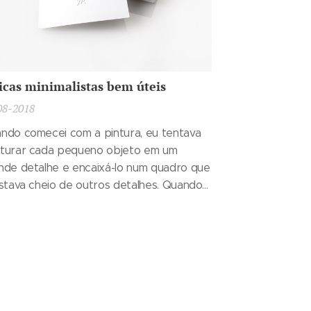
icas minimalistas bem úteis
08-2018
ndo comecei com a pintura, eu tentava
turar cada pequeno objeto em um
nde detalhe e encaixá-lo num quadro que
estava cheio de outros detalhes. Quando
ervava essas pinturas mais tarde,
cebia que o espectador provavelmente
 sabia em que se concentrar em primeiro
ar. A minha descoberta do minimalismo foi
grande ajuda para que as minhas obras
hassem profundidade. Por isso,
partilho estas cinco dicas que podem